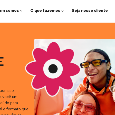
em somos
O que fazemos
Seja nosso cliente
E
por isso
a você um
nteúdo para
al e formato que