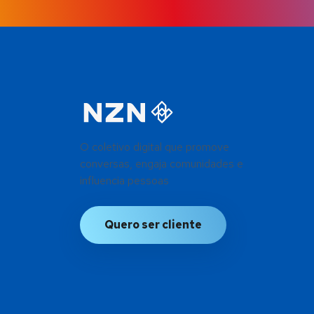
O coletivo digital que promove
conversas, engaja comunidades e
influencia pessoas
Quero ser cliente